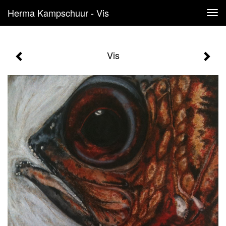
Herma Kampschuur - Vis
Tog
navi
Vis